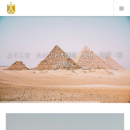
ようこそ エジプト大使館 文化・教育・科
学局へ