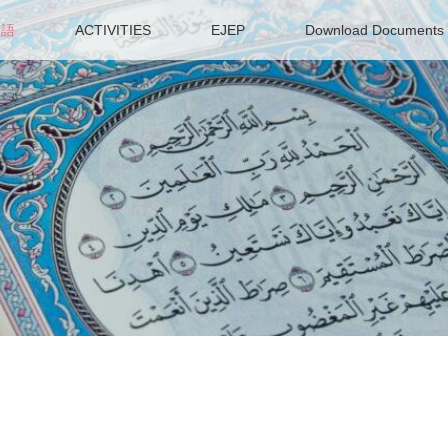
ア語
ACTIVITIES
EJEP
Download Documents f