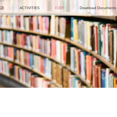
ア語
ACTIVITIES
EJEP
Download Documents f