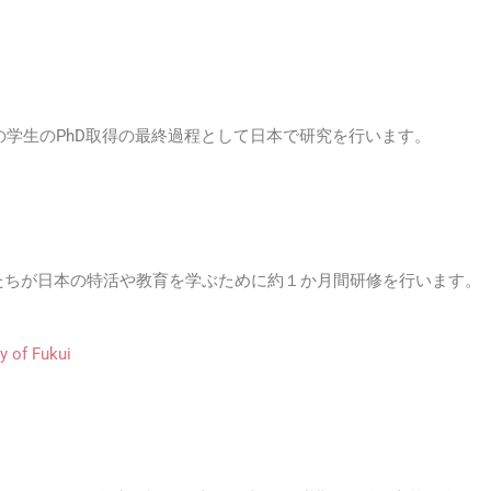
STの学生のPhD取得の最終過程として日本で研究を行います。
たちが日本の特活や教育を学ぶために約１か月間研修を行います。
 of Fukui