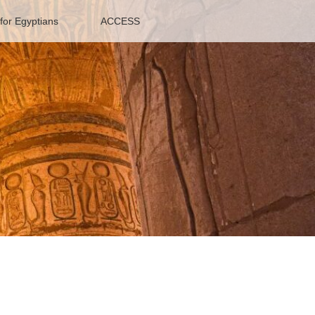
or Egyptians
ACCESS